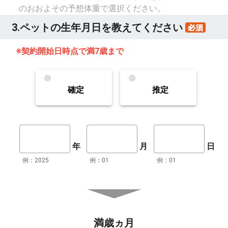
のおおよその予想体重で選択ください。
3.ペットの生年月日を教えてください
※契約開始日時点で満7歳まで
確定
推定
年
月
日
例：2025
例：01
例：01
満歳ヵ月