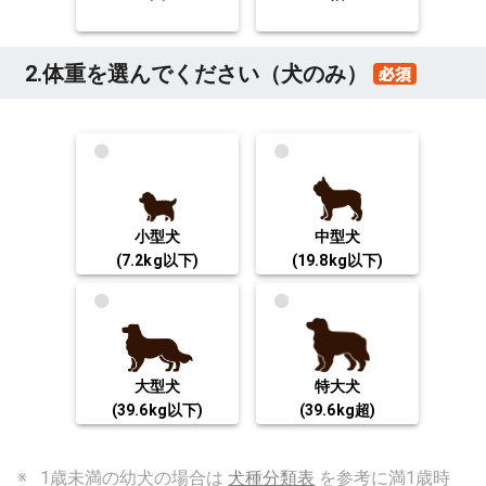
2.体重を選んでください（犬のみ）
小型犬
中型犬
大型犬
特大犬
※
1歳未満の幼犬の場合は
犬種分類表
を参考に満1歳時